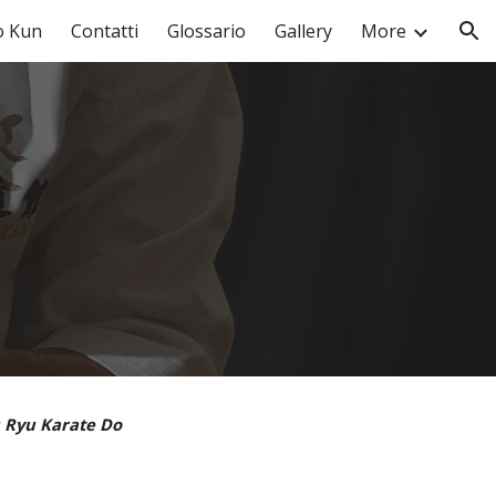
o Kun
Contatti
Glossario
Gallery
More
ion
u Ryu Karate Do