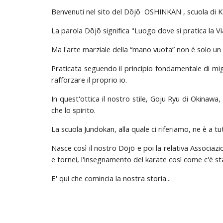
Benvenuti nel sito del Dōjō OSHINKAN , scuola di Ka
La parola Dōjō significa "Luogo dove si pratica la Via
Ma l'arte marziale della “mano vuota” non è solo un ef
Praticata seguendo il principio fondamentale di migli
rafforzare il proprio io.
In quest'ottica il nostro stile, Goju Ryu di Okinawa,
che lo spirito.
La scuola Jundokan, alla quale ci riferiamo, ne è a t
Nasce così il nostro Dōjō e poi la relativa Associazio
e tornei, l'insegnamento del karate così come c'è s
E' qui che comincia la nostra storia...