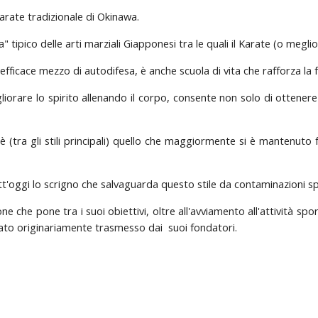
rate tradizionale di Okinawa.
" tipico delle arti marziali Giapponesi tra le quali il Karate (o megli
ficace mezzo di autodifesa, è anche scuola di vita che rafforza la fiduc
orare lo spirito allenando il corpo, consente non solo di ottenere in
 è (tra gli stili principali) quello che maggiormente si è mantenuto f
utt'oggi lo scrigno che salvaguarda questo stile da contaminazioni sp
ne che pone tra i suoi obiettivi, oltre all'avviamento all'attività sp
tato originariamente trasmesso dai suoi fondatori.