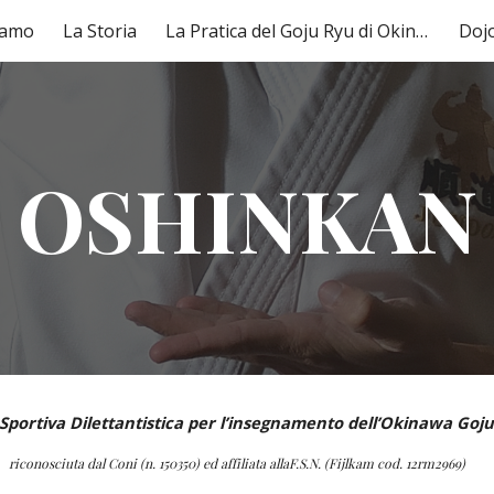
iamo
La Storia
La Pratica del Goju Ryu di Okinawa
Doj
ip to main content
Skip to navigat
OSHINKAN
Sportiva Dilettantistica per l’insegnamento dell’Okinawa Goj
riconosciuta dal Coni (n. 150350) ed affiliata allaF.S.N. (Fijlkam cod. 12rm2969)